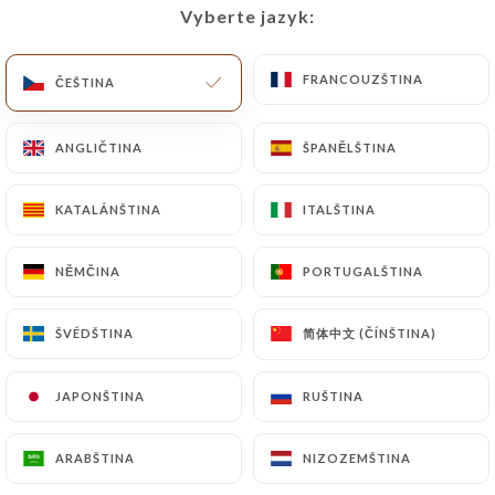
Vyberte jazyk:
Vyberte jazyk:
FRANCOUZŠTINA
FRANCOUZŠTINA
ČEŠTINA
ČEŠTINA
ANGLIČTINA
ANGLIČTINA
ŠPANĚLŠTINA
ŠPANĚLŠTINA
Le palmier
KATALÁNŠTINA
KATALÁNŠTINA
ITALŠTINA
ITALŠTINA
239 RECENZE
NĚMČINA
NĚMČINA
PORTUGALŠTINA
PORTUGALŠTINA
RESTAURANT ORIENTALE
146 Boulevard Victor Bordier
简体中文 (ČÍNŠTINA)
简体中文 (ČÍNŠTINA)
ŠVÉDŠTINA
ŠVÉDŠTINA
95370 Montigny-Lès-Cormeilles France
JAPONŠTINA
JAPONŠTINA
RUŠTINA
RUŠTINA
ARABŠTINA
ARABŠTINA
NIZOZEMŠTINA
NIZOZEMŠTINA
Kdo jsme?