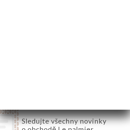
146 Boulevard Victor
Bordier
95370 Montigny-lès-
Cormeilles France
Pondělí
12:00-14:30 / 19:00-22:30
Úterý
12:00-14:30 / 19:00-22:30
Středa
12:00-14:30 / 19:00-22:30
Čtvrtek
12:00-14:30 / 19:00-22:30
Pátek
12:00-14:30 / 19:00-22:30
Sobota
12:00-14:30 / 19:00-22:30
Neděle
12:00-14:30 / 19:00-22:30
Sledujte všechny novinky
o obchodě Le palmier