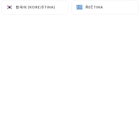
한국어 (KOREJŠTINA)
한국어 (KOREJŠTINA)
ŘEČTINA
ŘEČTINA
Bienvenue chez Le Palmier
Nous vous proposons des spécialités de
couscous et tagines ainsi que les
grillades au feu de bois
Nos mettons a votre disposition une
terrasse en été ainsi qu'une salle de
réception