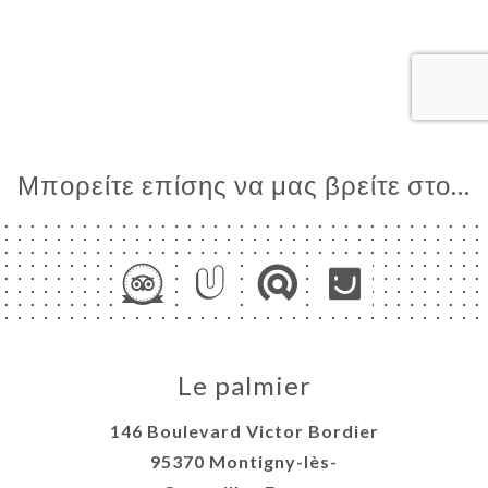
ΙΚΉ
ΤΗΣΗ
ΓΕΛΊΑ
ΡΑΦΊΕΣ
ΤΙΚΉ
ΝΟΎ
Μπορείτε επίσης να μας βρείτε στο...
ΑΦΉ
Le palmier
146 Boulevard Victor Bordier
95370 Montigny-lès-