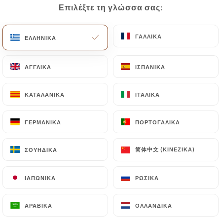
Επιλέξτε τη γλώσσα σας:
Επιλέξτε τη γλώσσα σας:
ΓΑΛΛΙΚΆ
ΓΑΛΛΙΚΆ
ΕΛΛΗΝΙΚΆ
ΕΛΛΗΝΙΚΆ
ΑΓΓΛΙΚΆ
ΑΓΓΛΙΚΆ
ΙΣΠΑΝΙΚΆ
ΙΣΠΑΝΙΚΆ
Le palmier
ΚΑΤΑΛΑΝΙΚΆ
ΚΑΤΑΛΑΝΙΚΆ
ΙΤΑΛΙΚΆ
ΙΤΑΛΙΚΆ
239 ΑΞΙΟΛΌΓΗΣΗ
ΓΕΡΜΑΝΙΚΆ
ΓΕΡΜΑΝΙΚΆ
ΠΟΡΤΟΓΑΛΙΚΆ
ΠΟΡΤΟΓΑΛΙΚΆ
RESTAURANT ORIENTALE
146 Boulevard Victor Bordier
简体中文 (ΚΙΝΈΖΙΚΑ)
简体中文 (ΚΙΝΈΖΙΚΑ)
ΣΟΥΗΔΙΚΆ
ΣΟΥΗΔΙΚΆ
95370 Montigny-Lès-Cormeilles France
ΙΑΠΩΝΙΚΆ
ΙΑΠΩΝΙΚΆ
ΡΩΣΙΚΆ
ΡΩΣΙΚΆ
ΑΡΑΒΙΚΆ
ΑΡΑΒΙΚΆ
ΟΛΛΑΝΔΙΚΆ
ΟΛΛΑΝΔΙΚΆ
Ποιοι είμαστε;