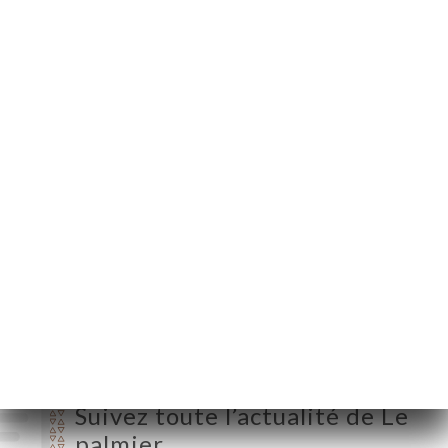
146 Boulevard Victor
Bordier
95370 Montigny-lès-
Cormeilles France
Lundi
12:00-14:30 / 19:00-22:30
Mardi
12:00-14:30 / 19:00-22:30
Mercredi
12:00-14:30 / 19:00-22:30
Jeudi
12:00-14:30 / 19:00-22:30
Vendredi
12:00-14:30 / 19:00-22:30
Samedi
12:00-14:30 / 19:00-22:30
Dimanche
12:00-14:30 / 19:00-22:30
Suivez toute l’actualité de Le
palmier