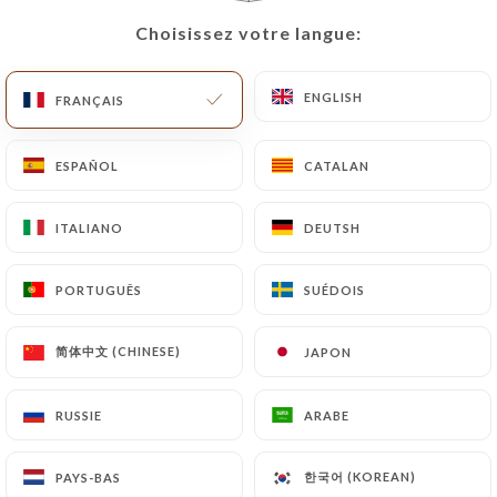
Choisissez votre langue:
Choisissez votre langue:
ENGLISH
ENGLISH
FRANÇAIS
FRANÇAIS
Le palmier
ESPAÑOL
ESPAÑOL
CATALAN
CATALAN
ITALIANO
ITALIANO
DEUTSH
DEUTSH
239 AVIS
RESTAURANT ORIENTALE
PORTUGUÊS
PORTUGUÊS
SUÉDOIS
SUÉDOIS
146 Boulevard Victor Bordier
95370 Montigny-Lès-Cormeilles France
简体中文 (CHINESE)
简体中文 (CHINESE)
JAPON
JAPON
RUSSIE
RUSSIE
ARABE
ARABE
한국어 (KOREAN)
한국어 (KOREAN)
PAYS-BAS
PAYS-BAS
Qui sommes nous?