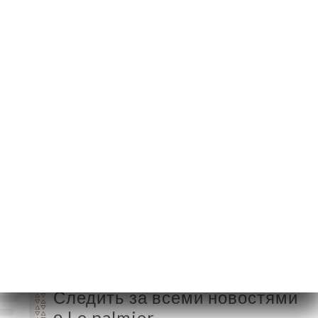
146 Boulevard Victor
Bordier
95370 Montigny-lès-
Cormeilles France
Понедельник
12:00-14:30 / 19:00-22:30
Вторник
12:00-14:30 / 19:00-22:30
Среда
12:00-14:30 / 19:00-22:30
Четверг
12:00-14:30 / 19:00-22:30
Пятница
12:00-14:30 / 19:00-22:30
Суббота
12:00-14:30 / 19:00-22:30
Воскресенье
12:00-14:30 / 19:00-22:30
Следить за всеми новостями
о Le palmier