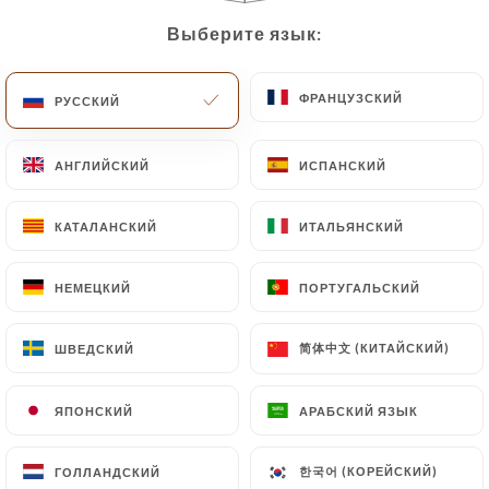
Выберите язык:
Выберите язык:
ФРАНЦУЗСКИЙ
ФРАНЦУЗСКИЙ
РУССКИЙ
РУССКИЙ
Le palmier
АНГЛИЙСКИЙ
АНГЛИЙСКИЙ
ИСПАНСКИЙ
ИСПАНСКИЙ
КАТАЛАНСКИЙ
КАТАЛАНСКИЙ
ИТАЛЬЯНСКИЙ
ИТАЛЬЯНСКИЙ
239 МНЕНИЙ
RESTAURANT ORIENTALE
НЕМЕЦКИЙ
НЕМЕЦКИЙ
ПОРТУГАЛЬСКИЙ
ПОРТУГАЛЬСКИЙ
146 Boulevard Victor Bordier
95370 Montigny-Lès-Cormeilles France
简体中文 (КИТАЙСКИЙ)
简体中文 (КИТАЙСКИЙ)
ШВЕДСКИЙ
ШВЕДСКИЙ
ЯПОНСКИЙ
ЯПОНСКИЙ
АРАБСКИЙ ЯЗЫК
АРАБСКИЙ ЯЗЫК
Кто мы?
한국어 (КОРЕЙСКИЙ)
한국어 (КОРЕЙСКИЙ)
ГОЛЛАНДСКИЙ
ГОЛЛАНДСКИЙ