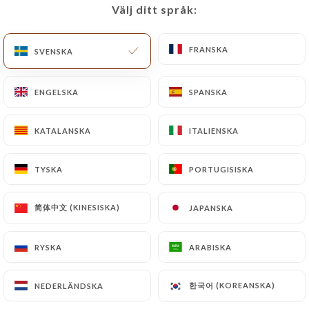
Välj ditt språk:
Välj ditt språk:
FRANSKA
FRANSKA
SVENSKA
SVENSKA
ENGELSKA
ENGELSKA
SPANSKA
SPANSKA
Le palmier
KATALANSKA
KATALANSKA
ITALIENSKA
ITALIENSKA
239 OMDÖME
TYSKA
TYSKA
PORTUGISISKA
PORTUGISISKA
RESTAURANT ORIENTALE
146 Boulevard Victor Bordier
简体中文 (KINESISKA)
简体中文 (KINESISKA)
JAPANSKA
JAPANSKA
95370 Montigny-Lès-Cormeilles France
RYSKA
RYSKA
ARABISKA
ARABISKA
한국어 (KOREANSKA)
한국어 (KOREANSKA)
NEDERLÄNDSKA
NEDERLÄNDSKA
Vilka är vi?